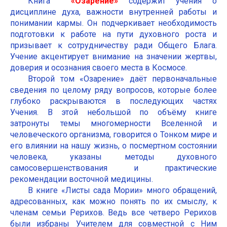
Книга
«Озарение»
содержит учения о
дисциплине духа, важности внутренней работы и
понимании кармы. Он подчеркивает необходимость
подготовки к работе на пути духовного роста и
призывает к сотрудничеству ради Общего Блага.
Учение акцентирует внимание на значении жертвы,
доверия и осознания своего места в Космосе.
Второй том «Озарение» даёт первоначальные
сведения по целому ряду вопросов, которые более
глубоко раскрываются в последующих частях
Учения. В этой небольшой по объёму книге
затронуты темы многомерности Вселенной и
человеческого организма, говорится о Тонком мире и
его влиянии на нашу жизнь, о посмертном состоянии
человека, указаны методы духовного
самосовершенствования и практические
рекомендации восточной медицины.
В книге «Листы сада Мории» много обращений,
адресованных, как можно понять по их смыслу, к
членам семьи Рерихов. Ведь все четверо Рерихов
были избраны Учителем для совместной с Ним