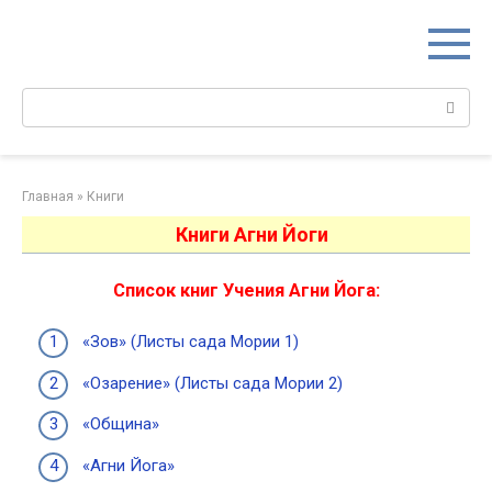
Перейти
к
контенту
Поиск:
Главная
»
Книги
Книги Агни Йоги
Список книг Учения Агни Йога:
«Зов» (Листы сада Мории 1)
«Озарение» (Листы сада Мории 2)
«Община»
«Агни Йога»