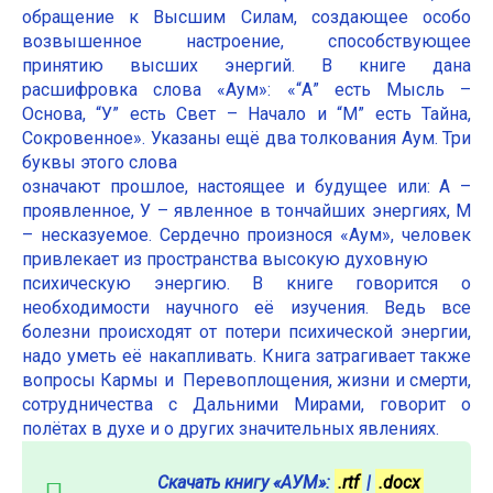
обращение к Высшим Силам, создающее особо
возвышенное настроение, способствующее
принятию высших энергий. В книге дана
расшифровка слова «Аум»: «“А” есть Мысль –
Основа, “У” есть Свет – Начало и “М” есть Тайна,
Сокровенное». Указаны ещё два толкования Аум. Три
буквы этого слова
означают прошлое, настоящее и будущее или: А –
проявленное, У – явленное в тончайших энергиях, М
– несказуемое. Сердечно произнося «Аум», человек
привлекает из пространства высокую духовную
психическую энергию. В книге говорится о
необходимости научного её изучения. Ведь все
болезни происходят от потери психической энергии,
надо уметь её накапливать. Книга затрагивает также
вопросы Кармы и Перевоплощения, жизни и смерти,
сотрудничества с Дальними Мирами, говорит о
полётах в духе и о других значительных явлениях.
Скачать книгу «АУМ»:
.rtf
|
.docx