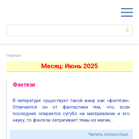
Перейти
к
контенту
Поиск:
Главная
Месяц:
Июнь 2025
Фэнтези
В литературе существует такой жанр как «фэнтези».
Отличается он от фантастики тем, что, если
последняя опирается сугубо на материализм и его
науку, то фэнтези затрагивает темы из магии,…
Читать полностью