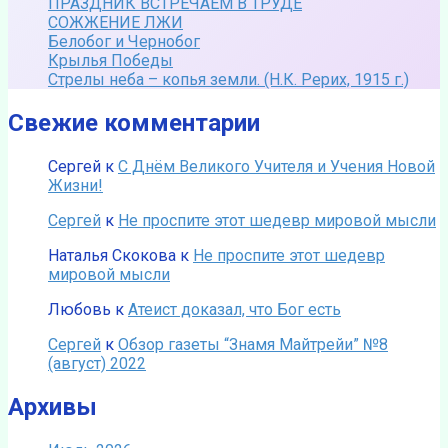
ПРАЗДНИК ВСТРЕЧАЕМ В ТРУДЕ
СОЖЖЕНИЕ ЛЖИ
Белобог и Чернобог
Крылья Победы
Стрелы неба – копья земли. (Н.К. Рерих, 1915 г.)
Свежие комментарии
Сергей
к
С Днём Великого Учителя и Учения Новой
Жизни!
Сергей
к
Не проспите этот шедевр мировой мысли
Наталья Скокова
к
Не проспите этот шедевр
мировой мысли
Любовь
к
Атеист доказал, что Бог есть
Сергей
к
Обзор газеты “Знамя Майтрейи” №8
(август) 2022
Архивы