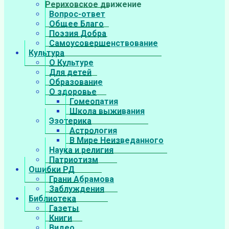
Рериховское движение
Вопрос-ответ
Общее Благо
Поэзия Добра
Самоусовершенствование
Культура
О Культуре
Для детей
Образование
О здоровье
Гомеопатия
Школа выживания
Эзотерика
Астрология
В Мире Неизведанного
Наука и религия
Патриотизм
Ошибки РД
Грани Абрамова
Заблуждения
Библиотека
Газеты
Книги
Видео