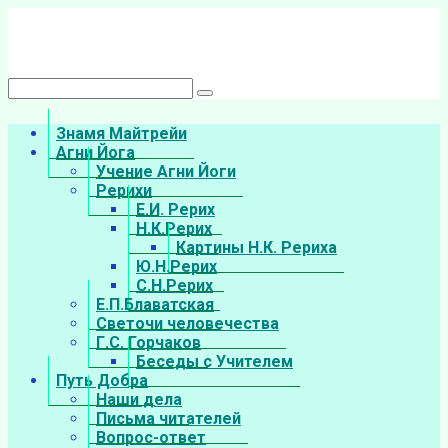
Перейти
к
контенту
Поиск:
Знамя Майтрейи
Агни Йога
Учение Агни Йоги
Рерихи
Е.И. Рерих
Н.К.Рерих
Картины Н.К. Рериха
Ю.Н.Рерих
С.Н.Рерих
Е.П.Блаватская
Светочи человечества
Г.С. Горчаков
Беседы с Учителем
Путь Добра
Наши дела
Письма читателей
Вопрос-ответ