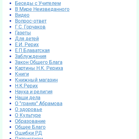
Беседы с Учителем
В Мире Неизведанного
Видео
Вопрос-ответ
Г.С. Горчаков
Газеты
Для детей
Е.И. Рерих
Е.П.Блаватская
Заблуждения
Закон Общего Блага
Картины Н.К. Рериха
Книги
Книжный магазин
Н.К.Рерих
Наука и религия
Наши дела
О "гранях" Абрамова
О здоровье
О Культуре
Образование
Общее Благо
Ошибки РД
Патриотизм