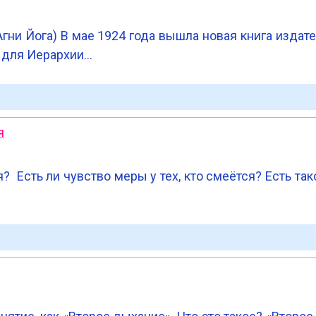
Агни Йога) В мае 1924 года вышла новая книга издат
ю для Иерархии…
я
 Есть ли чувство меры у тех, кто смеётся? Есть та