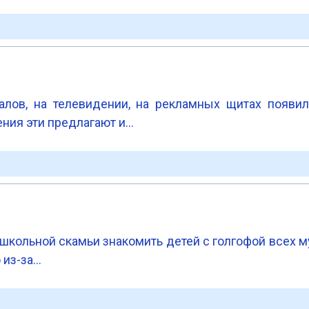
алов, на те­левидении, на рекламных щи­тах появи
ния эти пред­лагают и…
 школьной скамьи знакомить детей с голгофой всех м
 из-за…