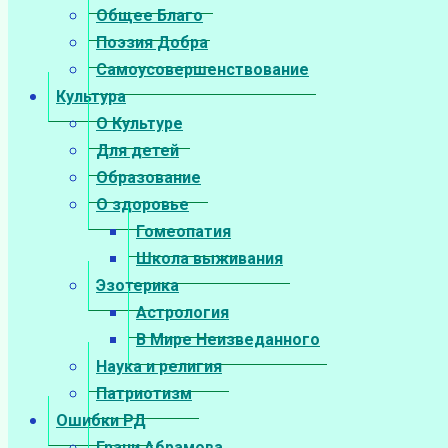
Общее Благо
Поэзия Добра
Самоусовершенствование
Культура
О Культуре
Для детей
Образование
О здоровье
Гомеопатия
Школа выживания
Эзотерика
Астрология
В Мире Неизведанного
Наука и религия
Патриотизм
Ошибки РД
Грани Абрамова