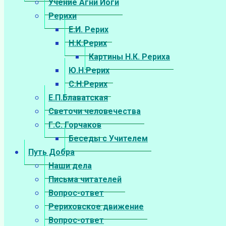
Учение Агни Йоги
Рерихи
Е.И. Рерих
Н.К.Рерих
Картины Н.К. Рериха
Ю.Н.Рерих
С.Н.Рерих
Е.П.Блаватская
Светочи человечества
Г.С. Горчаков
Беседы с Учителем
Путь Добра
Наши дела
Письма читателей
Вопрос-ответ
Рериховское движение
Вопрос-ответ