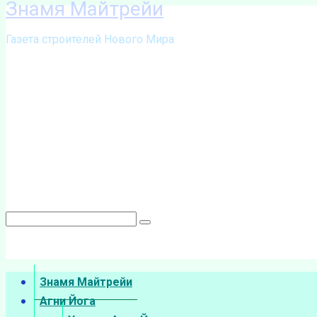
Знамя Майтрейи
Перейти
к
Газета строителей Нового Мира
контенту
Поиск:
Знамя Майтрейи
Агни Йога