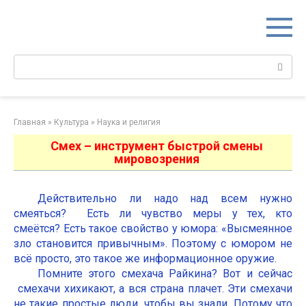
Перейти
к
контенту
Поиск:
Главная
»
Культура
»
Наука и религия
Смех – инструмент быстрой смены
мировозрения
Действительно ли надо над всем нужно
смеяться? Есть ли чувство меры у тех, кто
смеётся? Есть такое свойство у юмора: «Высмеянное
зло становится привычным». Поэтому с юмором не
всё просто, это такое же информационное оружие.
Помните этого смехача Райкина? Вот и сейчас
смехачи хихикают, а вся страна плачет. Эти смехачи
не такие простые люди, чтобы вы знали. Потому что