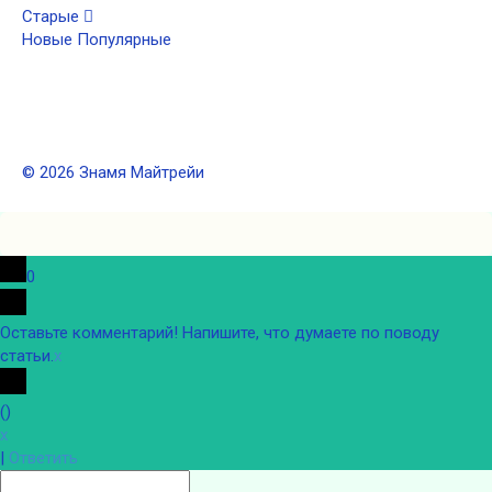
Старые
Новые
Популярные
© 2026 Знамя Майтрейи
0
Оставьте комментарий! Напишите, что думаете по поводу
статьи.
x
(
)
x
|
Ответить