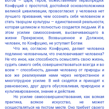
Богов — цари, герои, божественные первопредки.
Конфуций с простотой, достойной основоположника
великой цивилизации, провозгласил: у человека нет
лучшего призвания, чем осознать себя человеком и
стать творцом культуры — единственной реальности,
которая целиком и полностью создается людьми. И в
этом усилии самоосознания, высвечивающего в
жизни Прекрасное, Возвышенное и Должное,
человек, по Конфуцию, не уступает Богам.
Что же, согласно Конфуцию, делает человека
подлинно человечным, что очеловечивает человека?
Не что иное, как способность осмыслять свою жизнь,
судить самого себя, совершенствоваться всегда и во
всем — способность, данная человеку от природы и
все же реализуемая нами через непрестанное и
многотрудное усилие. В ней сходятся и приходят к
равновесию, друг друга обусловливая, природное и
культивированное, знание и действие.
Но усилие самосовершенствования, как всякая
практика, всякое искусство, не может
осуществляться на пустом месте. Оно требует своего