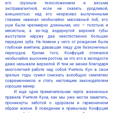
его грузным телосложением и весьма
экстравагантной, если не сказать уродливой,
внешностью: над его некрасиво выпученными
глазами нависал необычайно массивный лоб, его
уши были чрезмерно длинными, нос — толстым и
мясистым, а из-под вздернутой верхней губы
выступали наружу два неестественно больших
передних зуба. На темени у него от рождения была
глубокая вмятина, дававшая пищу для безконечных
пересудов. Кроме того, Конфуций отличался
необычайно высоким ростом, за что его в молодости
даже называли верзилой. И тем не менее благодаря
многолетней работе над собой Учитель Кун в свои
зрелые годы сумел снискать всеобщую симпатию
современников и стать настоящим законодателем
хороших манер.
И ещё одна примечательная черта: жизненные
правила Учителя Куна, как мы уже могли заметить,
проникнуты заботой о здоровом и гармоничном
образе жизни. В поведении и привычках Конфуция