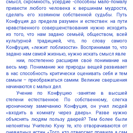
смысл, скромность, усердие -способны мало-помалу
привести любого человека к вершинам мудрости,
сделать его хозяином собственной судьбы. Путь
Конфуция до предела разумен и естествен: на пути
нравственного совершенствования нужно исходить
из того, что нам задано семьёй, обществом, всей
культурной традицией, что, по слову самого
Конфуция, «лежит поблизости». Воспринимая то, что
задано нам самой жизнью, нужно искать смысл явле
нии, постепенно расширяя своё понимание на
весь мир. Понимание же природы вещей развивает
в нас способность критически оценивать себя и тем
самым – преображаться самим. Великие свершения
начинаются с малых дел.
Учение по Конфуцию -занятие в высшей
степени естественное. По собственному, слегка
ироничному замечанию Конфуция, он учил людей
«входить в комнату через дверь». Разве нужно
объяснять людям пользу дверей? Тем более были
непонятны Учителю Куну те, кто отворачиваются от
очевидных истин. «Того, кто отвергает правила, а сам