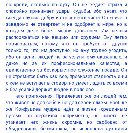
по крови, сколько по духу. Он не ведает страха и
спокойно принимает удары судьбы, ибо знает, что
всегда служил добру и его совесть чиста. Он «ничего
заведомо не отвергает и не одобряет в мире, но в
каждом деле берет мерой должное». Им нельзя
распоряжаться как вещью или орудием. Ему легко
повиноваться, потому что он требует от других
только то, что им доступно, но ему трудно угодить,
ибо он ценит людей не за услуги, ему оказанные, и
даже не за их профессиональные качества, а
единственно за безкорыстное служение правде. Он
не стремится быть как все, презирает стадность и ни
с кем не вступает в сговор, но умеет ладить со всеми
и без усилий держит людей в поле сво
его притяжения. Привлекает же он людей тем,
что живёт не для себя и не для своей славы. Вообще
же Конфуциев мудрец идёт в жизни «срединным
путём»: он держится неприметно, но ничего не
утаивает; его жизнь скромна, но свободна от
обыденщины, безмятежна, но исполнена духовной