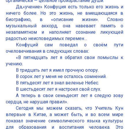
органически — цельное произрастание души.
Да,«учение» Конфуция есть только его жизнь и
ничего более. Но это жизнь, не вмещающаяся в
биографию, в «описание жизни». Словно
музыкальный аккорд, она навевает память о
незапамятном и наполняет сознание ликующей
радостью неисповедимых перемен…
Конфуций сам поведал о своём пути
очеловечивания в следующих словах:
«В пятнадцать лет я обратил свои помыслы к
учению.
В тридцать лет я имел прочную опору.
В сорок лет у меня не осталось сомнений.
В пятьдесят лет я знал веленье Небес.
В шестьдесят лет я настроил свой слух.
А теперь в свои семьдесят лет я следую зову
сердца, не нарушая правил».
Сегодня мы можем сказать, что Учитель Кун
впервые в Китае, а может быть, и во всем мире
показал значение символического языка культуры
для образования и воспитания человека. Это