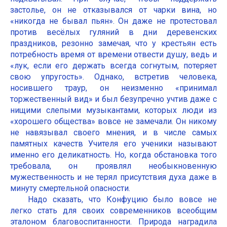
застолье, он не отказывался от чарки вина, но
«никогда не бывал пьян». Он даже не протестовал
против весёлых гуляний в дни деревенских
праздников, резонно замечая, что у крестьян есть
потребность время от времени отвести душу, ведь и
«лук, если его держать всегда согнутым, потеряет
свою упругость». Однако, встретив человека,
носившего траур, он неизменно «принимал
торжественный вид» и был безупречно учтив даже с
нищими слепыми музыкантами, которых люди из
«хорошего общества» вовсе не замечали. Он никому
не навязывал своего мнения, и в числе самых
памятных качеств Учителя его ученики называют
именно его деликатность. Но, когда обстановка того
требовала, он проявлял необыкновенную
мужественность и не терял присутствия духа даже в
минуту смертельной опасности.
Надо сказать, что Конфуцию было вовсе не
легко стать для своих современников всеобщим
эталоном благовоспитанности. Природа наградила