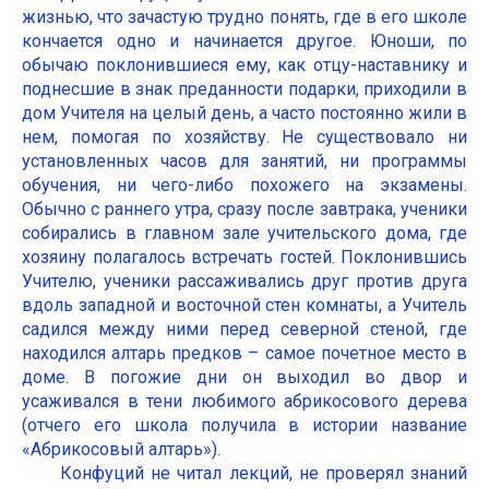
жизнью, что зачастую трудно понять, где в его школе
кончается одно и начинается другое. Юноши, по
обычаю поклонившиеся ему, как отцу-наставнику и
поднесшие в знак преданности подарки, приходили в
дом Учителя на целый день, а часто постоянно жили в
нем, помогая по хозяйству. Не существовало ни
установленных часов для занятий, ни программы
обучения, ни чего-либо похожего на экзамены.
Обычно с раннего утра, сразу после завтрака, ученики
собирались в главном зале учительского дома, где
хозяину полагалось встречать гостей. Поклонившись
Учителю, ученики рассаживались друг против друга
вдоль западной и восточной стен комнаты, а Учитель
садился между ними перед северной стеной, где
находился алтарь предков – самое почетное место в
доме. В погожие дни он выходил во двор и
усаживался в тени любимого абрикосового дерева
(отчего его школа получила в истории название
«Абрикосовый алтарь»).
Конфуций не читал лекций, не проверял знаний