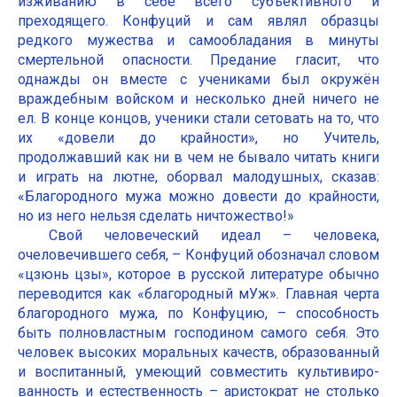
изживанию в себе всего субъективного и
преходящего. Конфуций и сам являл образцы
редкого мужества и самообладания в минуты
смертельной опасности. Предание гласит, что
однажды он вместе с учениками был окружён
враждебным войском и несколько дней ничего не
ел. В конце концов, ученики стали сетовать на то, что
их «довели до крайности», но Учитель,
продолжавший как ни в чем не бывало читать книги
и играть на лютне, оборвал малодушных, сказав:
«Благородного мужа можно довести до крайности,
но из него нельзя сделать ничтожество!»
Свой человеческий идеал – человека,
очеловечившего себя, – Конфуций обозначал словом
«цзюнь цзы», которое в русской литературе обычно
переводится как «благородный мУж». Главная черта
благородного мужа, по Конфуцию, – способность
быть полновластным господином самого себя. Это
человек высоких моральных качеств, образованный
и воспитанный, умеющий совместить культивиро-
ванность и естественность – аристократ не столько