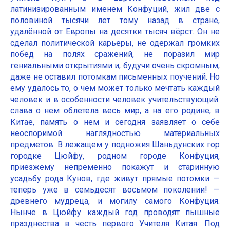
латинизированным именем Конфуций, жил две с
половиной тысячи лет тому назад в стране,
удалённой от Европы на десятки тысяч вёрст. Он не
сделал политической карьеры, не одержал громких
побед на полях сражений, не поразил мир
гениальными открытиями и, будучи очень скромным,
даже не оставил потомкам письменных поучений. Но
ему удалось то, о чем может только мечтать каждый
человек и в особенности человек учительствующий:
слава о нем облетела весь мир, а на его родине, в
Китае, память о нем и сегодня заявляет о себе
неоспоримой наглядностью материальных
предметов. В лежащем у подножия Шаньдунских гор
городке Цюйфу, родном городе Конфуция,
приезжему непременно покажут и старинную
усадьбу рода Кунов, где живут прямые потомки —
теперь уже в семьдесят восьмом поколении! —
древнего мудреца, и могилу самого Конфуция.
Нынче в Цюйфу каждый год проводят пышные
празднества в честь первого Учителя Китая. Под