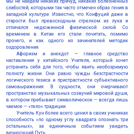
мы не найдём никаких причуд, никаких болезненных
слабостей, которыми так часто отмечен образ гения в
западной культуре. Известно, что Конфуций даже в
старости был превосходным стрелком из лука и
отличался недюжинной физической силой. Со
временем в Китае его стали почитать, помимо
прочего, и как одного из зачинателей методик
оздоровления.
Афоризм и анекдот — главное средство
наставления у китайского Учителя, который хочет
устранить себя для того, чтобы явить необозримую
полноту жизни. Они равно чужды безстрастности
логического тезиса и пристрастности субъективного
самовыражения. В сущности, они очерчивают
пространство музыкальных созвучий мировой души,
в котором пребывает символическое — всегда лишь
чаемое — «тело» традиции.
Учитель Кун более всего ценил в своих учениках
способность «по одному углу квадрата опознать три
остальных», за единичным событием увидеть
вечносущий Путь.