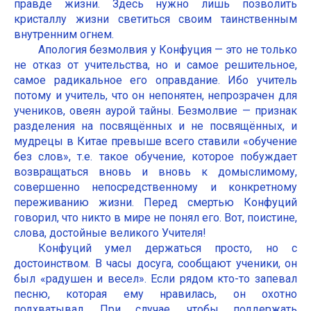
правде жизни. Здесь нужно лишь позволить
кристаллу жизни светиться своим таинственным
внутренним огнем.
Апология безмолвия у Конфуция — это не только
не отказ от учительства, но и самое решительное,
самое радикальное его оправдание. Ибо учитель
потому и учитель, что он непонятен, непрозрачен для
учеников, овеян аурой тайны. Безмолвие — признак
разделения на посвящённых и не посвящённых, и
мудрецы в Китае превыше всего ставили «обучение
без слов», т.е. такое обучение, которое побуждает
возвращаться вновь и вновь к домыслимому,
совершенно непосредственному и конкретному
переживанию жизни. Перед смертью Конфуций
говорил, что никто в мире не понял его. Вот, поистине,
слова, достойные великого Учителя!
Конфуций умел держаться просто, но с
достоинством. В часы досуга, сообщают ученики, он
был «радушен и весел». Если рядом кто-то запевал
песню, которая ему нравилась, он охотно
подхватывал. При случае, чтобы поддержать