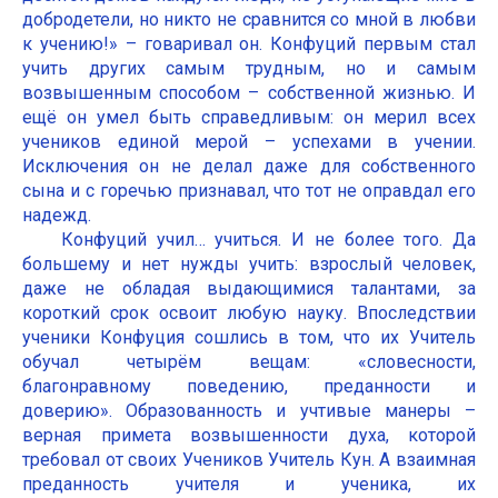
добродетели, но никто не сравнится со мной в любви
к учению!» – говаривал он. Конфуций первым стал
учить других самым трудным, но и самым
возвышенным способом – собственной жизнью. И
ещё он умел быть справедливым: он мерил всех
учеников единой мерой – успехами в учении.
Исключения он не делал даже для собственного
сына и с горечью признавал, что тот не оправдал его
надежд.
Конфуций учил… учиться. И не более того. Да
большему и нет нужды учить: взрослый человек,
даже не обладая выдающимися талантами, за
короткий срок освоит любую науку. Впоследствии
ученики Конфуция сошлись в том, что их Учитель
обучал четырём вещам: «словесности,
благонравному поведению, преданности и
доверию». Образованность и учтивые манеры –
верная примета возвышенности духа, которой
требовал от своих Учеников Учитель Кун. А взаимная
преданность учителя и ученика, их