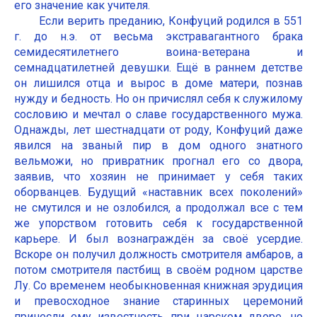
его значение как учителя.
Если верить преданию, Конфуций родился в 551
г. до н.э. от весьма экстравагантного брака
семидесятилетнего воина-ветерана и
семнадцатилетней девушки. Ещё в раннем детстве
он лишился отца и вырос в доме матери, познав
нужду и бедность. Но он причислял себя к служилому
сословию и мечтал о славе государственного мужа.
Однажды, лет шестнадцати от роду, Конфуций даже
явился на званый пир в дом одного знатного
вельможи, но привратник прогнал его со двора,
заявив, что хозяин не принимает у себя таких
оборванцев. Будущий «наставник всех поколений»
не смутился и не озлобился, а продолжал все с тем
же упорством готовить себя к государственной
карьере. И был вознаграждён за своё усердие.
Вскоре он получил должность смотрителя амбаров, а
потом смотрителя пастбищ в своём родном царстве
Лу. Со временем необыкновенная книжная эрудиция
и превосходное знание старинных церемоний
принесли ему известность при царском дворе, но