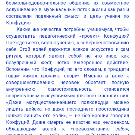
безмолвнодоверительное общение, их совместное
вслушивание в музыкальный поток жизни как раз и
составляли подлинный смысл и цель учения по
Конфуцию.
Какие же качества потребны учащемуся, чтобы
осуществить педагогический «проект» Конфуция?
Прежде всего, воля к учению, к совершенствованию
себя. Этой волей держится всякое искусство и сам
ритуал, который являет собой не что иное, как
безупречный жест, чётко выверенное действие.
Вспомним, что Конфуций, по его словам, к тридцати
годам «имел прочную опору». Именно в воле к
совершенствованию человек обретает полную
внутреннюю самостоятельность, становится
неприступным и неуязвимым для всех внешних сил.
«Даже могущественнейшего полководца можно
лишить войска, но даже последнего простолюдина
нельзя лишить его воли», — не без иронии говорил
Конфуций. Даже смерть не властна над человеком,
обладающим волей к «превозмоганию себя»,