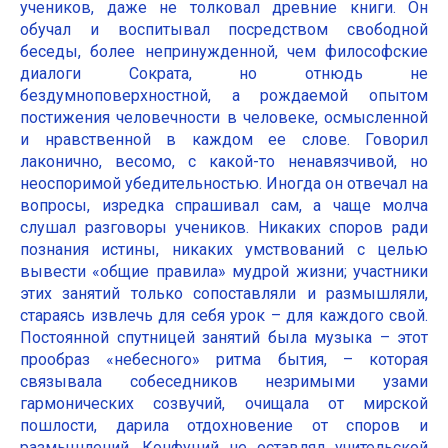
учеников, даже не толковал древние книги. Он
обучал и воспитывал посредством свободной
беседы, более непринужденной, чем философские
диалоги Сократа, но отнюдь не
бездумноповерхностной, а рождаемой опытом
постижения человечности в человеке, осмысленной
и нравственной в каждом ее слове. Говорил
лаконично, весомо, с какой-то ненавязчивой, но
неоспоримой убедительностью. Иногда он отвечал на
вопросы, изредка спрашивал сам, а чаще молча
слушал разговоры учеников. Никаких споров ради
познания истины, никаких умствований с целью
вывести «общие правила» мудрой жизни; участники
этих занятий только сопоставляли и размышляли,
стараясь извлечь для себя урок – для каждого свой.
Постоянной спутницей занятий была музыка – этот
прообраз «небесного» ритма бытия, – которая
связывала собеседников незримыми узами
гармонических созвучий, очищала от мирской
пошлости, дарила отдохновение от споров и
размышлений. Конфуций не оставлял учительской