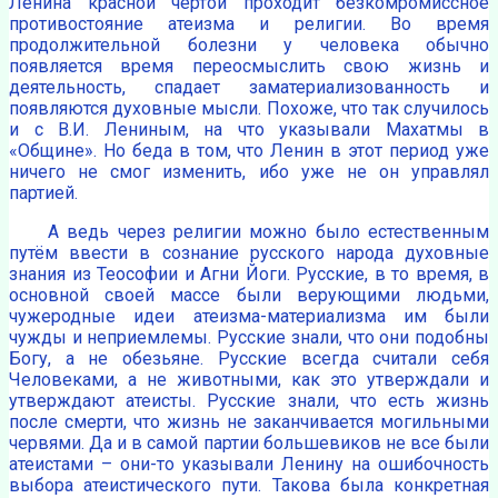
Ленина красной чертой проходит безкомромиссное
противостояние атеизма и религии. Во время
продолжительной болезни у человека обычно
появляется время переосмыслить свою жизнь и
деятельность, спадает заматериализованность и
появляются духовные мысли. Похоже, что так случилось
и с В.И. Лениным, на что указывали Махатмы в
«Общине». Но беда в том, что Ленин в этот период уже
ничего не смог изменить, ибо уже не он управлял
партией.
А ведь через религии можно было естественным
путём ввести в сознание русского народа духовные
знания из Теософии и Агни Йоги. Русские, в то время, в
основной своей массе были верующими людьми,
чужеродные идеи атеизма-материализма им были
чужды и неприемлемы. Русские знали, что они подобны
Богу, а не обезьяне. Русские всегда считали себя
Человеками, а не животными, как это утверждали и
утверждают атеисты. Русские знали, что есть жизнь
после смерти, что жизнь не заканчивается могильными
червями. Да и в самой партии большевиков не все были
атеистами – они-то указывали Ленину на ошибочность
выбора атеистического пути. Такова была конкретная