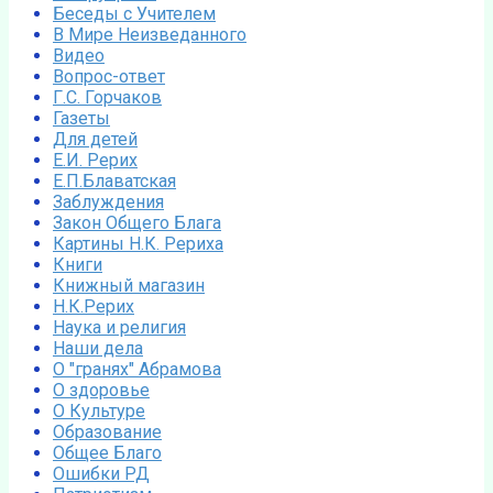
Беседы с Учителем
В Мире Неизведанного
Видео
Вопрос-ответ
Г.С. Горчаков
Газеты
Для детей
Е.И. Рерих
Е.П.Блаватская
Заблуждения
Закон Общего Блага
Картины Н.К. Рериха
Книги
Книжный магазин
Н.К.Рерих
Наука и религия
Наши дела
О "гранях" Абрамова
О здоровье
О Культуре
Образование
Общее Благо
Ошибки РД