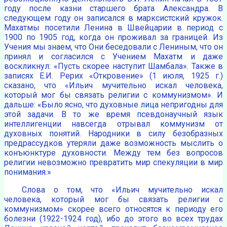
году после казни старшего брата Александра. В
следующем году он записался в марксистский кружок.
Махатмы посетили Ленина в Швейцарии в период с
1900 по 1905 год, когда он проживал за границей. Из
Учения мы знаем, что Они беседовали с Лениным, что он
принял и согласился с Учением Махатм и даже
воскликнул: «Пусть скорее наступит Шамбала». Также в
записях Е.И. Рерих «Откровение» (1 июля, 1925 г.)
сказано, что «Ильич мучительно искал человека,
который мог бы связать религии с коммунизмом». И
дальше: «Было ясно, что духовные лица непригодны для
этой задачи. В то же время псевдонаучный язык
интеллигенции навсегда отрывал коммунизм от
духовных понятий. Народники в силу безобразных
предрассудков утеряли даже возможность мыслить о
конъюнктуре духовности. Между тем без вопросов
религии невозможно превратить мир спекуляции в мир
понимания.»
Слова о том, что «Ильич мучительно искал
человека, который мог бы связать религии с
коммунизмом» скорее всего относятся к периоду его
болезни (1922-1924 год), ибо до этого во всех трудах