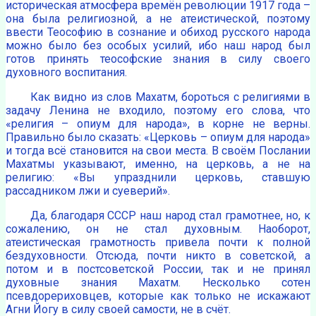
историческая атмосфера времён революции 1917 года –
она была религиозной, а не атеистической, поэтому
ввести Теософию в сознание и обиход русского народа
можно было без особых усилий, ибо наш народ был
готов принять теософские знания в силу своего
духовного воспитания.
Как видно из слов Махатм, бороться с религиями в
задачу Ленина не входило, поэтому его слова, что
«религия – опиум для народа», в корне не верны.
Правильно было сказать: «Церковь – опиум для народа»
и тогда всё становится на свои места. В своём Послании
Махатмы указывают, именно, на церковь, а не на
религию: «Вы упразднили церковь, ставшую
рассадником лжи и суеверий».
Да, благодаря СССР наш народ стал грамотнее, но, к
сожалению, он не стал духовным. Наоборот,
атеистическая грамотность привела почти к полной
бездуховности. Отсюда, почти никто в советской, а
потом и в постсоветской России, так и не принял
духовные знания Махатм. Несколько сотен
псевдорериховцев, которые как только не искажают
Агни Йогу в силу своей самости, не в счёт.