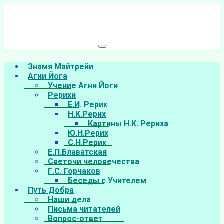
Перейти
к
контенту
Поиск:
Знамя Майтрейи
Агни Йога
Учение Агни Йоги
Рерихи
Е.И. Рерих
Н.К.Рерих
Картины Н.К. Рериха
Ю.Н.Рерих
С.Н.Рерих
Е.П.Блаватская
Светочи человечества
Г.С. Горчаков
Беседы с Учителем
Путь Добра
Наши дела
Письма читателей
Вопрос-ответ