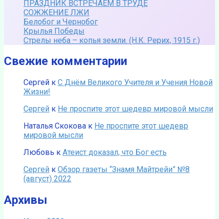
ПРАЗДНИК ВСТРЕЧАЕМ В ТРУДЕ
СОЖЖЕНИЕ ЛЖИ
Белобог и Чернобог
Крылья Победы
Стрелы неба – копья земли. (Н.К. Рерих, 1915 г.)
Свежие комментарии
Сергей
к
С Днём Великого Учителя и Учения Новой
Жизни!
Сергей
к
Не проспите этот шедевр мировой мысли
Наталья Скокова
к
Не проспите этот шедевр
мировой мысли
Любовь
к
Атеист доказал, что Бог есть
Сергей
к
Обзор газеты “Знамя Майтрейи” №8
(август) 2022
Архивы