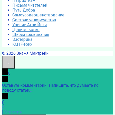
Патриотизм
Письма читателей
Путь Добра
Самоусовершенствование
Светочи человечества
Учение Агни Йоги
Целительство
Школа выживания
Эзотерика
Ю.Н.Рерих
© 2026 Знамя Майтрейи
0
Оставьте комментарий! Напишите, что думаете по
поводу статьи.
x
(
)
x
|
Ответить