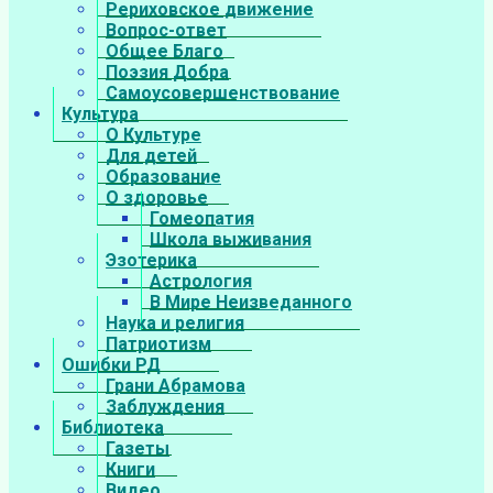
Рериховское движение
Вопрос-ответ
Общее Благо
Поэзия Добра
Самоусовершенствование
Культура
О Культуре
Для детей
Образование
О здоровье
Гомеопатия
Школа выживания
Эзотерика
Астрология
В Мире Неизведанного
Наука и религия
Патриотизм
Ошибки РД
Грани Абрамова
Заблуждения
Библиотека
Газеты
Книги
Видео