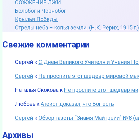
СОЖЖЕНИЕ ЛЖИ
Белобог и Чернобог
Крылья Победы
Стрелы неба – копья земли. (Н.К. Рерих, 1915 г.)
Свежие комментарии
Сергей
к
С Днём Великого Учителя и Учения Но
Сергей
к
Не проспите этот шедевр мировой мы
Наталья Скокова
к
Не проспите этот шедевр м
Любовь
к
Атеист доказал, что Бог есть
Сергей
к
Обзор газеты “Знамя Майтрейи” №8 (ав
Архивы