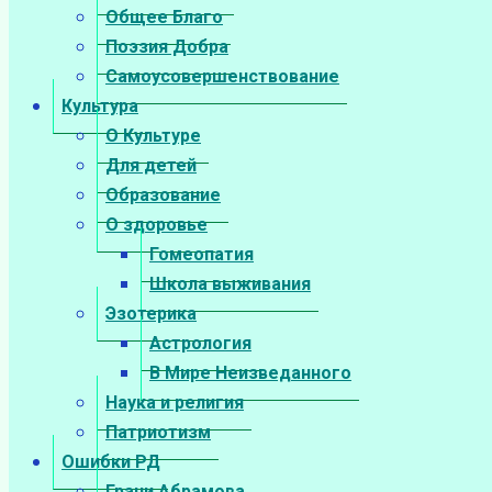
Общее Благо
Поэзия Добра
Самоусовершенствование
Культура
О Культуре
Для детей
Образование
О здоровье
Гомеопатия
Школа выживания
Эзотерика
Астрология
В Мире Неизведанного
Наука и религия
Патриотизм
Ошибки РД
Грани Абрамова