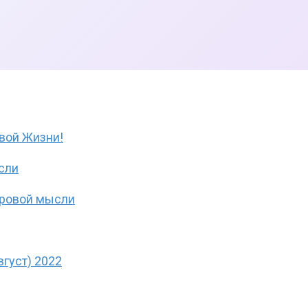
вой Жизни!
сли
ировой мысли
густ) 2022