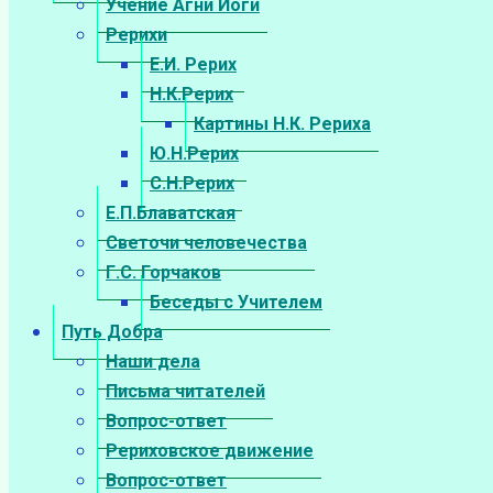
Учение Агни Йоги
Рерихи
Е.И. Рерих
Н.К.Рерих
Картины Н.К. Рериха
Ю.Н.Рерих
С.Н.Рерих
Е.П.Блаватская
Светочи человечества
Г.С. Горчаков
Беседы с Учителем
Путь Добра
Наши дела
Письма читателей
Вопрос-ответ
Рериховское движение
Вопрос-ответ