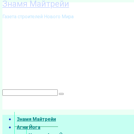
Знамя Майтрейи
Перейти
к
Газета строителей Нового Мира
контенту
Поиск:
Знамя Майтрейи
Агни Йога