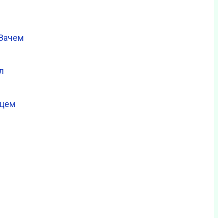
«Зачем
л
дцем