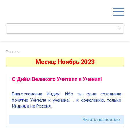
Перейти
к
контенту
Поиск:
Главная
Месяц:
Ноябрь 2023
С Днём Великого Учителя и Учения!
Благословенна Индия! Ибо ты одна сохранила
понятие Учителя и ученика. … к сожалению, только
Индия, а не Россия.
Читать полностью