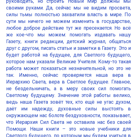
руководить, но строить Новый Мир должны мы
своими руками. Да, сейчас мы не видим просвета,
силы тьмы полностью захватили власть в мире. По
сути мы ничего не можем изменить в государстве,
любое доброе действие тут же пресекается. Но всё
же кое-что мы можем: помогать издавать нашу
Газету, книги редакции, детский журнал, общаться
друг с другом, писать статьи и заметки в Газету. Это и
будет работой на будущее, для Светлого будущего,
которое нам указали Великие Учителя. Кому-то такая
работа может показаться незначительной, но это не
так. Именно, сейчас проверяется наша вера в
Иерархию Света, вера в Светлое будущее. Главное,
не бездельничать, а в меру своих сил помогать
Светлому будущему. Значение этой работы велико,
ведь наша Газета зовёт тех, кто ещё не угас духом,
даёт им надежду, духовные силы выстоять в
окружающем нас болоте бездуховности, показывает,
что Иерархия Сил Света не оставила нас без своей
Помощи. Наши книги – это новые учебники для
Светлого будущего, по которым мы будем учиться в