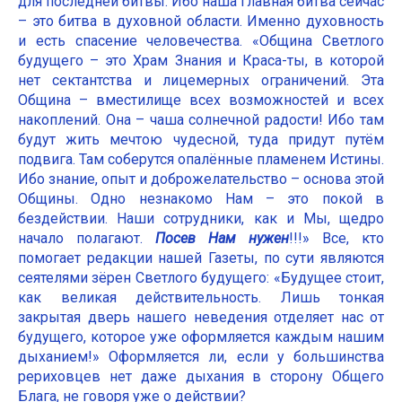
для последней битвы. Ибо наша главная битва сейчас
– это битва в духовной области. Именно духовность
и есть спасение человечества. «Община Светлого
будущего – это Храм Знания и Краса-ты, в которой
нет сектантства и лицемерных ограничений. Эта
Община – вместилище всех возможностей и всех
накоплений. Она – чаша солнечной радости! Ибо там
будут жить мечтою чудесной, туда придут путём
подвига. Там соберутся опалённые пламенем Истины.
Ибо знание, опыт и доброжелательство – основа этой
Общины. Одно незнакомо Нам – это покой в
бездействии. Наши сотрудники, как и Мы, щедро
начало полагают.
Посев Нам нужен
!!!» Все, кто
помогает редакции нашей Газеты, по сути являются
сеятелями зёрен Светлого будущего: «Будущее стоит,
как великая действительность. Лишь тонкая
закрытая дверь нашего неведения отделяет нас от
будущего, которое уже оформляется каждым нашим
дыханием!» Оформляется ли, если у большинства
рериховцев нет даже дыхания в сторону Общего
Блага, не говоря уже о действии?