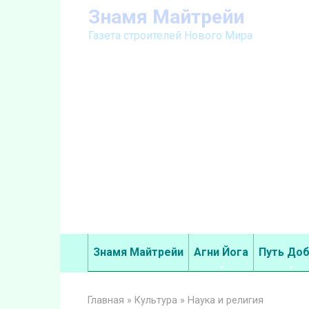
Перейти
Знамя Майтрейи
к
Газета строителей Нового Мира
контенту
Знамя Майтрейи
Агни Йога
Путь До
Главная
»
Культура
»
Наука и религия