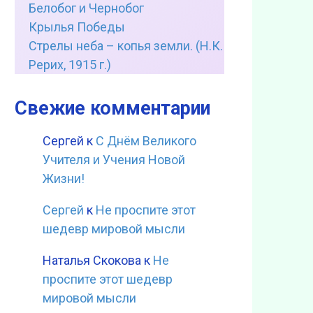
Белобог и Чернобог
Крылья Победы
Стрелы неба – копья земли. (Н.К.
Рерих, 1915 г.)
Свежие комментарии
Сергей
к
С Днём Великого
Учителя и Учения Новой
Жизни!
Сергей
к
Не проспите этот
шедевр мировой мысли
Наталья Скокова
к
Не
проспите этот шедевр
мировой мысли