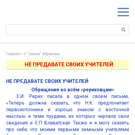
Перейти
к
контенту
Поиск:
Главная
»
О "гранях" Абрамова
НЕ ПРЕДАВАТЕ СВОИХ УЧИТЕЛЕЙ
НЕ ПРЕДАВАТЕ СВОИХ УЧИТЕЛЕЙ
Обращение ко всём «рериховцам»
Е.И. Рерих писала в одном своем письме;
«Теперь должна сказать, что Н.К. предпочитает
первоисточники и хорошо знаком с восточной
мыслью и теми трудами, из которых черпала свои
сведения и Е.П Блаватская. Также и я могу сказать
про себя, что моими первыми земными учителями