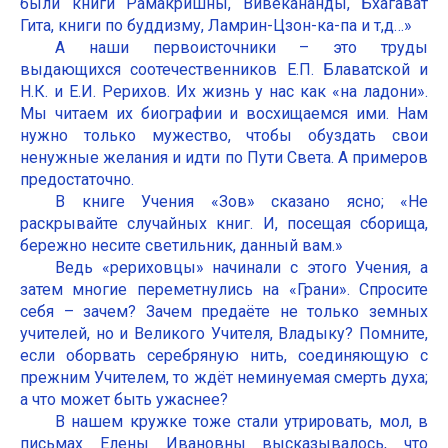
были книги Рамакришны, Вивекананды, Бхагават
Гита, книги по буддизму, Ламрин-Цзон-ка-па и т,д…»
А наши первоисточники – это труды
выдающихся соотечественников Е.П. Блаватской и
Н.К. и Е.И. Рерихов. Их жизнь у нас как «на ладони».
Мы читаем их биографии и восхищаемся ими. Нам
нужно только мужество, чтобы обуздать свои
ненужные желания и идти по Пути Света. А примеров
предостаточно.
В книге Учения «Зов» сказано ясно; «Не
раскрывайте случайных книг. И, посещая сборища,
бережно несите светильник, данный вам.»
Ведь «рериховцы» начинали с этого Учения, а
затем многие переметнулись на «Грани». Спросите
себя – зачем? Зачем предаёте не только земных
учителей, но и Великого Учителя, Владыку? Помните,
если оборвать серебряную нить, соединяющую с
прежним Учителем, то ждёт неминуемая смерть духа;
а что может быть ужаснее?
В нашем кружке тоже стали утрировать, мол, в
письмах Елены Ивановны высказывалось, что