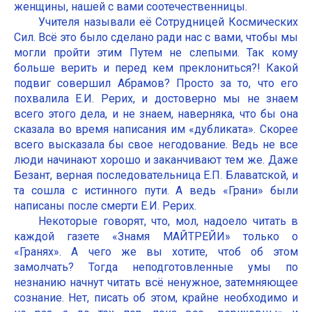
женщины, нашей с вами соотечественницы.
Учителя называли её Сотрудницей Космических
Сил. Всё это было сделано ради нас с вами, чтобы мы
могли пройти этим Путем не слепыми. Так кому
больше верить и перед кем преклониться?! Какой
подвиг совершил Абрамов? Просто за то, что его
похвалила Е.И. Рерих, и достоверно мы не знаем
всего этого дела, и не знаем, наверняка, что бы она
сказала во время написания им «дубликата». Скорее
всего высказала бы свое негодование. Ведь не все
люди начинают хорошо и заканчивают тем же. Даже
Безант, верная последовательница Е.П. Блаватской, и
та сошла с истинного пути. А ведь «Грани» были
написаны после смерти Е.И. Рерих.
Некоторые говорят, что, мол, надоело читать в
каждой газете «Знамя МАЙТРЕЙИ» только о
«Гранях». А чего же вы хотите, чтоб об этом
замолчать? Тогда неподготовленные умы по
незнанию начнут читать всё ненужное, затемняющее
сознание. Нет, писать об этом, крайне необходимо и