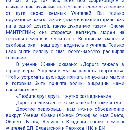
не раз, а до тех пор, пока все «рериховцы» и
начинающие изучение не осознают своё отклонение
от пути своих земных Учителей. Вы только
вдумайтесь, какое счастье, иметь в нашей стране, как
ни в одной другой, такую духовную газету «Знамя
МАЙТРЕЙИ»; она старается вытянута людей из
трясины земной и вести нас к Вершинам счастья и
свободы, она – наш друг, водитель и учитель. Только
надо снять пелену с глаз, всего-навсего, расширяя
сознание.
В учении Жизни сказано: «Дорога тяжела в
страну веры. Устремите ум на радость творчества.
Чтобы устремить дух, надо изгнать ненужные мысли
и готовым быть принята волны вибраций, Нами
посылаемых.»
«Любите друг друга – жутко разъединение.
Дорого платим за легкомыслие и болтливость.»
Дорогие рериховцы, нам нужно объединение
вокруг Учения Жизни (Живой Этики) во имя Света,
Общего Блага, Великого Владыки, наших земных
учителей Е.П. Блаватской и Рерихов Н.К. и Е.И.