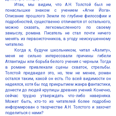
Итак, мы видим, что А.Н. Толстой был не
понаслышке знаком с учением «Агни Йога».
Описание прошлого Земли по глубине философии и
подробностей, существенно отличается от остального,
можно сказать, легкомысленного по своему
замыслу, романа. Писатель не стал почти ничего
менять из первоисточников, в угоду неискушенному
читателю.
Когда я, будучи школьником, читал «Аэлиту»,
меня не сильно интересовали причины гибели
Атлантиды или борьба белого учения с черным. Тогда
в романе привлекали сцены схваток, стрельбы.
Толстой предвидел это, но, тем не менее, роман
остался таким, какой он есть. По всей видимости он
надеялся, хотя бы под прикрытием жанра фантастики,
донести до людей крупицы древних учений. Конечно,
сейчас трудно утверждать что-либо наверняка.
Может быть, кто-то из читателей более подробно
информирован о творчестве А.Н. Толстого и захочет
поделиться с нами?