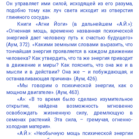
Он управляет ими силой, исходящей из его разума,
подобно тому как луч света исходит из отверстия
глиняного сосуда».
Книги «Агни Йоги» (в дальнейшем «А.Й.»):
«Огненная мощь, временно названная психической
энергией дает человеку путь к счастью будущего»
(Аум, 372). «Какими земными словами выразить, что
тончайшая энергия проявляется в каждом движении
человека? Как утвердить, что та же энергия приводит
в движение и миры? Как пояснить, что она же и в
мысли и в действии? Она же – и побуждающая, и
останавливающая причина». (Аум, 426).
«Мы говорим о психической энергии, как о
мощном двигателе». (Аум, 463).
«А»: «В то время было сделано изумительное
открытие, найдена возможность мгновенно
освобождать жизненную силу, дремлющую в
семенах растений. Эта сила, – гремучая, огненно-
холодная материя».
«А.Й.»: «Необычную мощь психической энергии