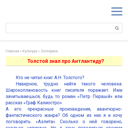
Перейти
к
контенту
Поиск:
Главная
»
Культура
»
Эзотерика
Толстой знал про Антлантиду?
Кто не читал книг А.Н. Толстого?
Наверное, трудно найти такого человека.
Широкоплановость книг писателя поражает. Ими
зачитываешься, будь то роман «Петр Первый» или
рассказ «Граф Калиостро».
А его прекрасные произведения, авантюрно-
фантастического жанра? Об одном из них я и хочу
поговорить. «Аэлита». Сколько о ней говорено,
сколько написано. Но я хочу поделиться своими