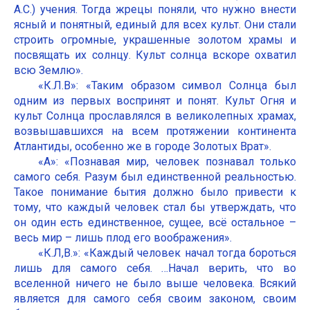
А.С.) учения. Тогда жрецы поняли, что нужно внести
ясный и понятный, единый для всех культ. Они стали
строить огромные, украшенные золотом храмы и
посвящать их солнцу. Культ солнца вскоре охватил
всю Землю».
«К.Л.В»: «Таким образом символ Солнца был
одним из первых воспринят и понят. Культ Огня и
культ Солнца прославлялся в великолепных храмах,
возвышавшихся на всем протяжении континента
Атлантиды, особенно же в городе Золотых Врат».
«А»: «Познавая мир, человек познавал только
самого себя. Разум был единственной реальностью.
Такое понимание бытия должно было привести к
тому, что каждый человек стал бы утверждать, что
он один есть единственное, сущее, всё остальное –
весь мир – лишь плод его воображения».
«К.Л,В.»: «Каждый человек начал тогда бороться
лишь для самого себя. …Начал верить, что во
вселенной ничего не было выше человека. Всякий
является для самого себя своим законом, своим