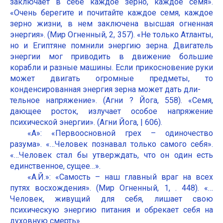
заключает в себе каждое зерно, каждое семя».
«Очень берегите и почитайте каждое семя, каждое
зерно жизни, в нем заключена высшая огненная
энергия». (Мир Огненный, 2, 357). «Не только Атланты,
но и Египтяне помнили энергию зерна. Двигатель
энергии мог приводить в движение большие
корабли и разные машины. Если прикосновение руки
может двигать огромные предметы, то
конденсированная энергия зерна может дать дли-
тельное напряжение». (Агни ? Йога, 558). «Семя,
дающее росток, излучает особое напряжение
психической энергии». (Агни Йога, | 606).
«А»: «Первоосновной грех – одиночество
разума». «…Человек познавал только самого себя».
«…Человек стал бы утверждать, что он один есть
единственное, сущее…».
«А.Й.»: «Самость – наш главный враг на всех
путях восхождения». (Мир Огненный, 1, . 448). «…
Человек, живущий для себя, лишает свою
психическую энергию питания и обрекает себя на
духовную смерть».