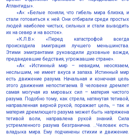
Атлантиды».
«А»: «Белые поняли, что гибель мира близка, и
стали готовиться к ней. Они отбирали среди простых
людей наиболее чистых, сильных и стали выводить
их на север и на восток».
«К.Л.В.»: «Перед катастрофой всегда
происходила эмиграция лучшего меньшинства.
Этими эмигрантами руководили духовные вожди,
предвидевшие бедствия, угрожавшие стране».
«А»: «Истинный мир – невидим, неосязаем,
неслышим, не имеет вкуса и запаха. Истинный мир
есть движение разума. Начальная и конечная цель
этого движения непостигаема. В человеке дремлет
самая могучая из мировых сил – материя чистого
разума. Подобно тому, как стрела, натянутая тетивой,
направленная верной рукой, поражает цель, – так и
материя дремлющего разума может быть напряжена
тетивой воли, направлена рукой знаний. Сила
устремленного разума безгранична. …Человек есть
владыка мира. Ему подчинены стихии и движение.