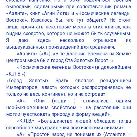
выводами, сделанными при сопоставлении романа
«Аэлита», книг «Агни Йога» и «Космические легенды
Востока». Казалось бы, что тут общего? Но стоит
лишь прочитать некоторые места в этих книгах, как
видим сходство, которое не может быть случайным.
Я даю здесь несколько отрывков из
вышеуказанных произведений для сравнения.
«Аэлита» («А»). «В те далёкие времена на Земле
центром мира был город Ста Золотых Ворот…».
«Космические легенды Востока» (в дальнейшем
«К.Л.В.»):
«Город Золотых Врат» являлся резиденцией
Императоров, власть которых распространялась не
только на весь континент, но и на острова».
«А»: «Они (люди ) отличались одним
необыкновенным свойством – на расстоянии они
могли чувствовать природу и форму вещей».
«К.Л.В.»: «Большинство людей обладало тогда
способностями управления психическими силами».
«А»: «Простой народ не понимал их (Атлантов –