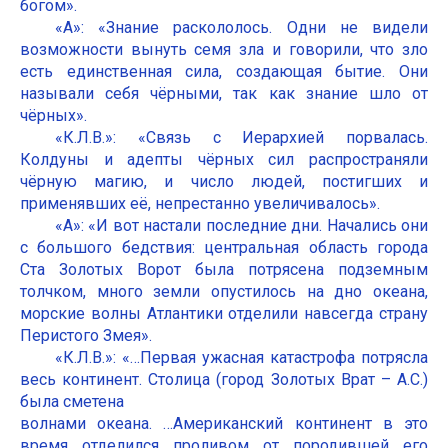
богом».
«А»: «Знание раскололось. Одни не видели
возможности вынуть семя зла и говорили, что зло
есть единственная сила, создающая бытие. Они
называли себя чёрными, так как знание шло от
чёрных».
«К.Л.В.»: «Связь с Иерархией порвалась.
Колдуны и адепты чёрных сил распространяли
чёрную магию, и число людей, постигших и
применявших её, непрестанно увеличивалось».
«А»: «И вот настали последние дни. Начались они
с большого бедствия: центральная область города
Ста Золотых Ворот была потрясена подземным
толчком, много земли опустилось на дно океана,
морские волны Атлантики отделили навсегда страну
Перистого Змея».
«К.Л.В.»: «…Первая ужасная катастрофа потрясла
весь континент. Столица (город Золотых Врат – А.С.)
была сметена
волнами океана. …Американский континент в это
время отделился проливом от породившей его