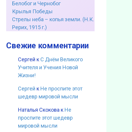
Белобог и Чернобог
Крылья Победы
Стрелы неба – копья земли. (Н.К.
Рерих, 1915 г.)
Свежие комментарии
Сергей
к
С Днём Великого
Учителя и Учения Новой
Жизни!
Сергей
к
Не проспите этот
шедевр мировой мысли
Наталья Скокова
к
Не
проспите этот шедевр
мировой мысли