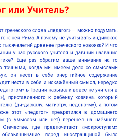
ог или Учитель?
от греческого слова «педагог» — можно подумать,
ого к ней Рима. А почему не учитывать индийское
го тысячелетий древнее греческого новояза? И что
вший у нас русского учителя и давший название
огике? Ещё раз обратим ваше внимание на то
ьно точными, когда мы имеем дело со смыслами
ук, он несёт в себе энер-гийное содержание
удет нести в себе и искажённый смысл, нередко
едагогом» в Греции называли вовсе не учителя в
»), приставленного к ребёнку хозяина, который
елю (ди-даскалу, магистру, недоно-му), а потом
зже этот «педагог» превратился в домашнего
атем (с умыслом или нет) перешёл на наёмного
Отечестве, где предпочитают «мокроступам»
 обезьянничание перед иностранщиной было