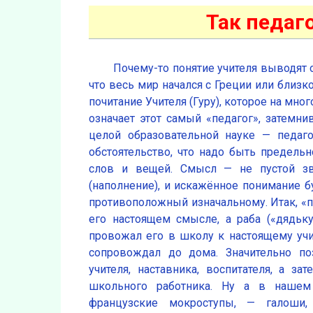
Так педаг
Почему-то понятие учителя выводят 
что весь мир начался с Греции или близк
почитание Учителя (Гуру), которое на мно
означает этот самый «педагог», затемни
целой образовательной науке — педаг
обстоятельство, что надо быть предел
слов и вещей. Смысл — не пустой зв
(наполнение), и искажённое понимание б
противоположный изначальному. Итак, «п
его настоящем смысле, а раба («дядьку
провожал его в школу к настоящему учит
сопровождал до дома. Значительно по
учителя, наставника, воспитателя, а з
школьного работника. Ну а в нашем 
французские мокроступы, — галоши,