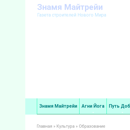
Перейти
Знамя Майтрейи
к
Газета строителей Нового Мира
контенту
Знамя Майтрейи
Агни Йога
Путь До
Главная
»
Культура
»
Образование