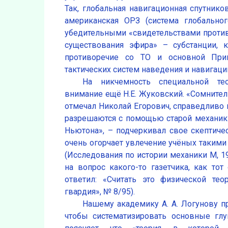
Так, глобальная навигационная спутнико
американская ОРЗ (система глобально
убедительными «свидетельствами против 
существования эфира» – субстанции, к
противоречие со ТО и основной При
тактических систем наведения и навигац
На никчемность специальной тео
внимание ещё Н.Е. Жуковский. «Сомнител
отмечал Николай Егорович, справедливо 
разрешаются с помощью старой механики
Ньютона», – подчеркивал свое скептиче
очень огорчает увлечение учёных такими
(Исследования по истории механики М, 1
на вопрос какого-то газетчика, как тот
ответил: «Считать это физической те
гвардия», № 8/95).
Нашему академику А. А. Логунову п
чтобы систематизировать основные глу