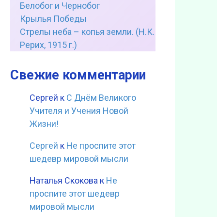
Белобог и Чернобог
Крылья Победы
Стрелы неба – копья земли. (Н.К.
Рерих, 1915 г.)
Свежие комментарии
Сергей
к
С Днём Великого
Учителя и Учения Новой
Жизни!
Сергей
к
Не проспите этот
шедевр мировой мысли
Наталья Скокова
к
Не
проспите этот шедевр
мировой мысли