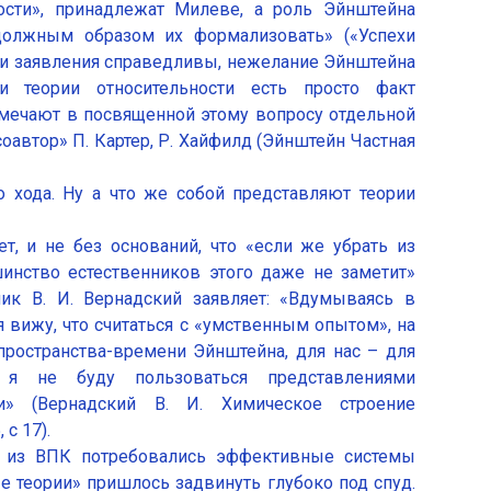
ости», принадлежат Милеве, а роль Эйнштейна
должным образом их формализовать» («Успехи
 эти заявления справедливы, нежелание Эйнштейна
и теории относительности есть просто факт
тмечают в посвященной этому вопросу отдельной
соавтор» П. Картер, Р. Хайфилд (Эйнштейн Частная
о хода. Ну а что же собой представляют теории
, и не без оснований, что «если же убрать из
шинство естественников этого даже не заметит»
мик В. И. Вернадский заявляет: «Вдумываясь в
 я вижу, что считаться с «умственным опытом», на
пространства-времени Эйнштейна, для нас – для
 я не буду пользоваться представлениями
ни» (Вернадский В. И. Химическое строение
 с 17).
м из ВПК потребовались эффективные системы
е теории» пришлось задвинуть глубоко под спуд.