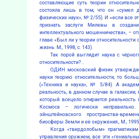
составляющие суть теории относительн
состояла лишь в том, что он «сумел 
физических наук», № 2/55). И «если все
признать заслуги Милевы в создани
интеллектуального мошенничества», – о
главе «Был ли у теории относительности 
жизнь. М., 1998, с. 143).
Так порой выглядит наука с чёрног
относительности?…
ОДИН московский физик утверждает
науки теорию относительности, то боль
(«Техника и наука», № 5/84). А акаде
реальность, в данном случае в галаксии,
который всецело опирается реальность 
Космоса – логически неправильно..
эйнштейновского пространства-време
биосферы Земли и её окружения., М., 1995,
Когда «твердолобым» прагматика
управления оружием, все эти «гениальны