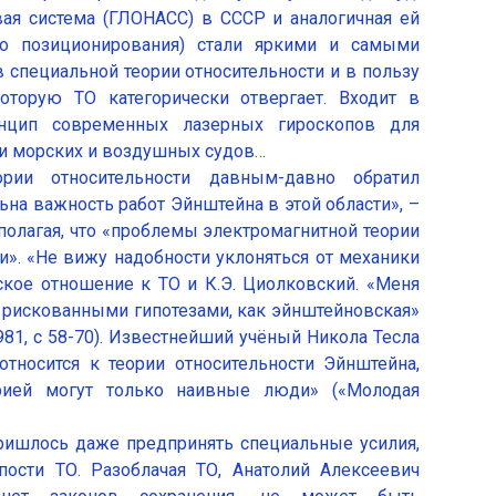
вая система (ГЛОНАСС) в СССР и аналогичная ей
го позиционирования) стали яркими и самыми
специальной теории относительности и в пользу
оторую ТО категорически отвергает. Входит в
нцип современных лазерных гироскопов для
ии морских и воздушных судов…
рии относительности давным-давно обратил
ьна важность работ Эйнштейна в этой области», –
полагая, что «проблемы электромагнитной теории
». «Не вижу надобности уклоняться от механики
ское отношение к ТО и К.Э. Циолковский. «Меня
 рискованными гипотезами, как эйнштейновская»
981, с 58-70). Известнейший учёный Никола Тесла
 относится к теории относительности Эйнштейна,
орией могут только наивные люди» («Молодая
ришлось даже предпринять специальные усилия,
пости ТО. Разоблачая ТО, Анатолий Алексеевич