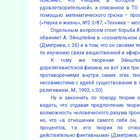
поясняет, что «теория, в которой
удовлетворительной», а описанное в ТО
помощью математического трюка – прос
(«Наука и жизнь», №2 3/87, «Техника – мо
Отдельным вопросом стоит борьба А.
обвиняет А. Эйнштейна в «сознательном 
(Дмитриев, с 26) и в том, что он своими
по изучению связи вещественной и эфирной
К тому же творения Эйнштей
дорелятивистской физики, но вот уже три
противоречиями внутри самих этих теор
несовместима с идеей существования в 
релятивизм., М., 1993, с.30).
Ну и закончить по поводу теории 
видеть, что отдавая предпочтение теори
возможность человеческого разума прон
но, что «в отношении самого себя он, 
процентов, т.е. его теории по отн
действительно фиктивными» (Дмитриев, с.