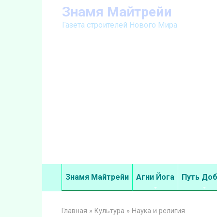
Перейти
Знамя Майтрейи
к
Газета строителей Нового Мира
контенту
Знамя Майтрейи
Агни Йога
Путь До
Главная
»
Культура
»
Наука и религия