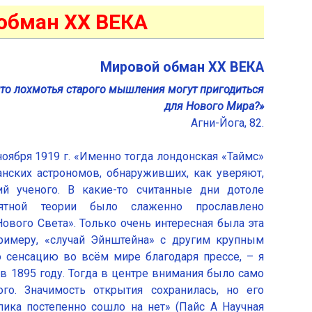
обман ХХ ВЕКА
Мировой обман ХХ ВЕКА
что лохмотья старого мышления могут пригодиться
для Нового Мира?»
Агни-Йога, 82.
оября 1919 г. «Именно тогда лондонская «Таймс»
нских астрономов, обнаруживших, как уверяют,
ий ученого. В какие-то считанные дни дотоле
ятной теории было слаженно прославлено
вого Света». Только очень интересная была эта
примеру, «случай Эйнштейна» с другим крупным
 сенсацию во всём мире благодаря прессе, – я
 в 1895 году. Тогда в центре внимания было само
го. Значимость открытия сохранилась, но его
ика постепенно сошло на нет» (Пайс А Научная