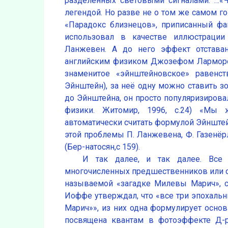
разделённых световыми сигналами. …«Ч
легендой. Но разве не о том же самом гов
«Парадокс близнецов», приписанный фа
использовал в качестве иллюстраци
Ланжевен. А до него эффект отстава
английским физиком Джозефом Лармором 
знаменитое «эйнштейновское» равенс
Эйнштейн), за неё одну можно ставить зо
до Эйнштейна, он просто популяризировал
физики. Житомир, 1996, с.24) «Мы
автоматически считать формулой Эйнштей
этой проблемы П. Ланжевена, Ф. Газенёр
(Бер-натосян,с 159).
И так далее, и так далее. Все
многочисленных предшественников или с
называемой «загадке Милевы Марич», с
Иоффе утверждал, что «все три эпохальн
Марич»», из них одна формулирует основ
посвящена квантам в фотоэффекте Д-р