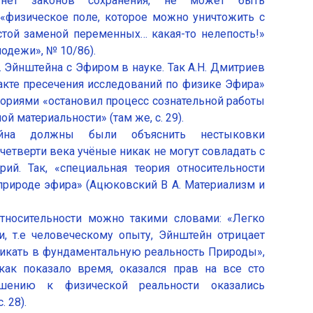
 нет законов сохранения, не может быть
 «физическое поле, которое можно уничтожить с
той заменой переменных… какая-то нелепость!»
лодежи», № 10/86).
 Эйнштейна с Эфиром в науке. Так А.Н. Дмитриев
акте пресечения исследований по физике Эфира»
 теориями «остановил процесс сознательной работы
 материальности» (там же, с. 29).
на должны были объяснить нестыковки
 четверти века учёные никак не могут совладать с
ий. Так, «специальная теория относительности
природе эфира» (Ацюковский В А. Материализм и
относительности можно такими словами: «Легко
и, т.е человеческому опыту, Эйнштейн отрицает
икать в фундаментальную реальность Природы»,
как показало время, оказался прав на все сто
ошению к физической реальности оказались
 28).