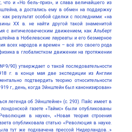
что и «Но бель-приз», и слава величайшего из
штейна, а достались ему в обмен на поддержку
 как результат особой сделки с последними: «на
вины XX в. не найти другой такой знаменитой
имя с античеловеческим движением, как Альберт
тейна в Нобелевские лауреаты и его безмерное
ия всех народов и времен – всё это своего рода
 физика в глобалистком движении на протяжении
 №9/90) утверждает о такой последовательности
918 г. в конце мая две экспедиции из Англии
ментально подтвердить теорию относительности
 1919 г., день, когда Эйнштейн был канонизирован»
ься легенда об Эйнштейне» (с. 293). Пайс имеет в
й лондонской газете «Таймс» были опубликованы
Революция в науке», «Новая теория строения
азета опубликовала статью «Революция в науке.
ыла тут же подхвачена прессой Нидерландов…»