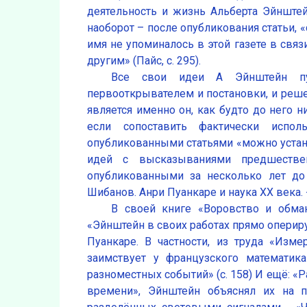
деятельность и жизнь Альберта Эйнштейн
наоборот – после опубликования статьи, «
имя не упоминалось в этой газете в связи
другим» (Пайс, с. 295).
Все свои идеи А Эйнштейн пу
первооткрывателем и постановки, и реше
является именно он, как будто до него 
если сопоставить фактически испо
опубликованными статьями «можно уста
идей с высказываниями предшеств
опубликованными за несколько лет до э
Шибанов. Анри Пуанкаре и наука XX века. -В 
В своей книге «Воровство и обман 
«Эйнштейн в своих работах прямо опери
Пуанкаре. В частности, из труда «Изме
заимствует у французского математик
разноместных событий» (с. 158) И ещё: «
времени», Эйнштейн объяснял их на п