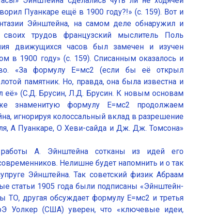
асы» Эйнштейна сделались чуть ли не ходячей
орил Пуанкаре ещё в 1900 году?!» (с. 159). Вот и
нтазии Эйнштейна, на самом деле обнаружил и
и своих трудов французский мыслитель Поль
ния движущихся часов был замечен и изучен
в 1900 году» (с. 159). Списанным оказалось и
тво. «За формулу Е=мс2 (если бы её открыл
лотой памятник. Но, правда, она была известна и
 её» (С.Д. Брусин, Л.Д. Брусин. К новым основам
 же знаменитую формулу Е=мс2 продолжаем
на, игнорируя колоссальный вклад в разрешение
ля, А Пуанкаре, О Хеви-сайда и Дж. Дж. Томсона»
 работы А. Эйнштейна сотканы из идей его
овременников. Нелишне будет напомнить и о так
упруге Эйнштейна. Так советский физик Абраам
ые статьи 1905 года были подписаны «Эйнштейн-
ы ТО, другая обсуждает формулу Е=мс2 и третья
Э Уолкер (США) уверен, что «ключевые идеи,