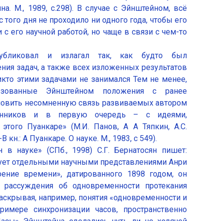
а. М., 1989, с.298). В случае с Эйнштейном, всё
с того дня не проходило ни одного года, чтобы его
 с его научной работой, но чаще в связи с чем-то
бликовал и излагал так, как будто был
ния задач, а также всех изложенных результатов
никто этими задачами не занимался Тем не менее,
льзованные Эйнштейном положения с ранее
новить несомненную связь развиваемых автором
енников и в первую очередь – с идеями,
того Пуанкаре» (М.И. Панов, А А Тяпкин, А.С.
кн.: А Пуанкаре. О науке. М., 1983, с 549).
в науке» (СПб., 1998) С.Г. Бернатосян пишет:
рует отдельными научными представлениями Анри
рение времени», датированного 1898 годом, он
а рассуждения об одновременности протекания
Раскрывая, например, понятия «одновременности и
римере синхронизации часов, пространственно