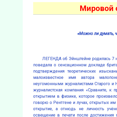
Мировой 
«Можно ли думать, 
ЛЕГЕНДА об Эйнштейне родилась 7 н
поведала о сенсационном докладе брита
подтверждения теоретических изыскан
малоизвестное имя автора малопон
неугомонными журналистами Старого и Но
журналистская компания «Сравните, к 
открытием в физике, которое произвело
говорю о Рентгене и лучах, открытых им
открытие, а отнюдь не личность учёно
освещение в печати после достижения п