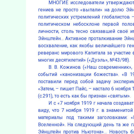
МНОГИЕ исследователи утверждают, 
гениев не просто «выпали» на долю Эйн
политических устремлений глобалистов –
политическом небосклоне первой поло
личности, столь тесно связавшей своё 
Эйнштейн… Активное проталкивание Эйнш
восхваление, как якобы величайшего ген
реверанс мирового Капитала за участие
многих десятилетий» («Дуэль», №43/98).
В. В. Кожинов («Наш современник»,
событий «канонизации божества». «В 1
поставили перед собой задачу экспери
«Затем, – пишет Пайс, – настало 6 ноября
(с.291), то есть как бы признан «святым».
И с «7 ноября 1919 г начала создават
виду, что 7 ноября 1919 г. в знаменито
материалы под такими заголовками: «
Вселенной». На следующий день та же г
Эйнштейн против Ньютона»… Новость б