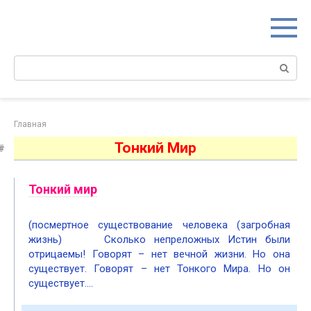
Перейти
к
контенту
Поиск:
Главная
Тонкий Мир
Тонкий мир
(посмертное существование человека (загробная
жизнь) Сколько непреложных Истин были
отрицаемы! Говорят – нет вечной жизни. Но она
существует. Говорят – нет Тонкого Мира. Но он
существует….