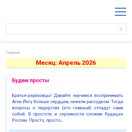
Перейти
к
контенту
Поиск:
Главная
Месяц:
Апрель 2026
Будем просты
Братья-рериховцы! Давайте научимся воспринимать
Агни Йогу больше сердцем, нежели рассудком. Тогда
вопросы о лидерстве (кто главный) отпадут сами
собой. В простоте и скромности сложим будущее
России. Просто, просто,…