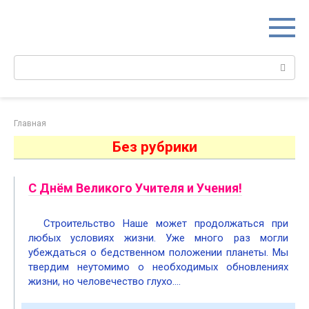
Перейти
к
контенту
Поиск:
Главная
Без рубрики
С Днём Великого Учителя и Учения!
Строительство Наше может продолжаться при
любых условиях жизни. Уже много раз могли
убеждаться о бедственном положении планеты. Мы
твердим неутомимо о необходимых обновлениях
жизни, но человечество глухо….