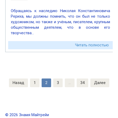
Обращаясь к наследию Николая Константиновича
Рериха, мы должны помнить, что он был не только
художником, но также и учёным, писателем, крупным
общественным деятелем, что в основе его
творчества…
Читать полностью
Пагинация
Назад
1
2
3
…
34
Далее
записей
© 2026 Знамя Майтрейи