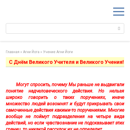
Перейти
к
контенту
Поиск:
Главная
»
Агни Йога
»
Учение Агни Йоги
С Днём Великого Учителя и Великого Учения!
Могут спросить, почему Мы раньше не выдвигали
понятие надчеловеческого действия. Но нельзя
широко говорить о таких поручениях, иначе
множество людей возомнят и будут прикрывать свои
самочинные действия какими-то поручениями. Многие
вообще не поймут подразделения на четыре вида
действий, но если чувствознание не подсказывает этих
границ, то никакой рассудок их не определит.