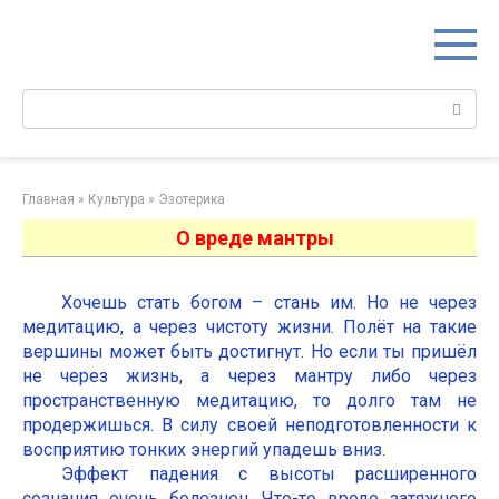
Перейти
к
контенту
Поиск:
Главная
»
Культура
»
Эзотерика
О вреде мантры
Хочешь стать богом – стань им. Но не через
медитацию, а через чистоту жизни. Полёт на такие
вершины может быть достигнут. Но если ты пришёл
не через жизнь, а через мантру либо через
пространственную медитацию, то долго там не
продержишься. В силу своей неподготовленности к
восприятию тонких энергий упадешь вниз.
Эффект падения с высоты расширенного
сознания очень болезнен. Что-то вроде затяжного