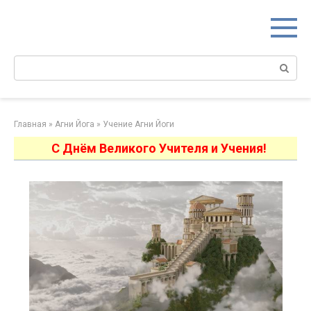
Перейти
к
контенту
Поиск:
Главная
»
Агни Йога
»
Учение Агни Йоги
С Днём Великого Учителя и Учения!