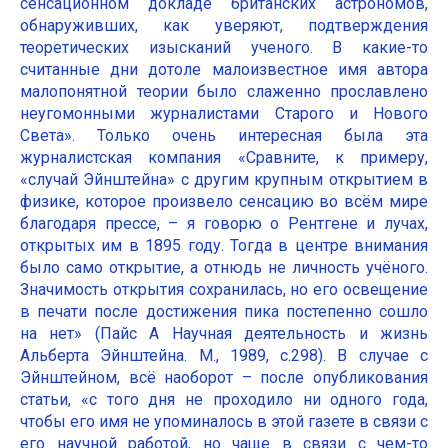
сенсационном докладе британских астрономов,
обнаруживших, как уверяют, подтверждения
теоретических изысканий ученого. В какие-то
считанные дни дотоле малоизвестное имя автора
малопонятной теории было слаженно прославлено
неугомонными журналистами Старого и Нового
Света». Только очень интересная была эта
журналистская компания «Сравните, к примеру,
«случай Эйнштейна» с другим крупным открытием в
физике, которое произвело сенсацию во всём мире
благодаря прессе, – я говорю о Рентгене и лучах,
открытых им в 1895 году. Тогда в центре внимания
было само открытие, а отнюдь не личность учёного.
Значимость открытия сохранилась, но его освещение
в печати после достижения пика постепенно сошло
на нет» (Пайс А Научная деятельность и жизнь
Альберта Эйнштейна. М., 1989, с.298). В случае с
Эйнштейном, всё наоборот – после опубликования
статьи, «с того дня не проходило ни одного года,
чтобы его имя не упоминалось в этой газете в связи с
его научной работой, но чаще в связи с чем-то