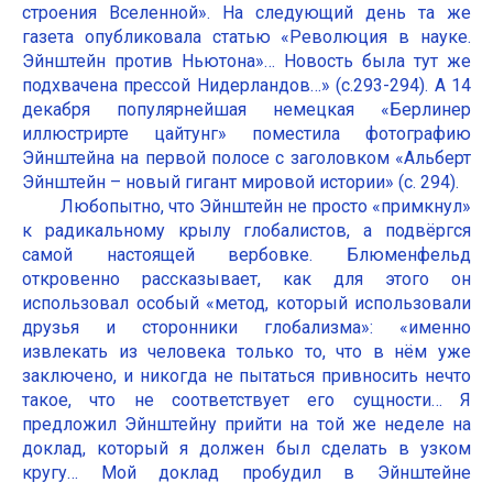
строения Вселенной». На следующий день та же
газета опубликовала статью «Революция в науке.
Эйнштейн против Ньютона»… Новость была тут же
подхвачена прессой Нидерландов…» (с.293-294). А 14
декабря популярнейшая немецкая «Берлинер
иллюстрирте цайтунг» поместила фотографию
Эйнштейна на первой полосе с заголовком «Альберт
Эйнштейн – новый гигант мировой истории» (с. 294).
Любопытно, что Эйнштейн не просто «примкнул»
к радикальному крылу глобалистов, а подвёргся
самой настоящей вербовке. Блюменфельд
откровенно рассказывает, как для этого он
использовал особый «метод, который использовали
друзья и сторонники глобализма»: «именно
извлекать из человека только то, что в нём уже
заключено, и никогда не пытаться привносить нечто
такое, что не соответствует его сущности… Я
предложил Эйнштейну прийти на той же неделе на
доклад, который я должен был сделать в узком
кругу… Мой доклад пробудил в Эйнштейне