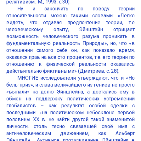
релятивизм., М., 1993, с.30).
Ну и закончить по поводу теории
относительности можно такими словами: «Легко
видеть, что отдавая предпочтение теории, т.е
человеческому опыту, Эйнштейн отрицает
возможность человеческого разума проникать в
фундаментальную реальность Природы», но, что «в
отношении самого себя он, как показало время,
оказался прав на все сто процентов, т.е. его теории по
отношению к физической реальности оказались
действительно фиктивными» (Дмитриев, с. 28).
МНОГИЕ исследователи утверждают, что и «Но
бель-приз», и слава величайшего из гениев не просто
«выпали» на долю Эйнштейна, а достались ему в
обмен на поддержку политических устремлений
глобалистов – как результат особой сделки с
последними: «на политическом небосклоне первой
половины XX в. не найти другой такой знаменитой
личности, столь тесно связавшей своё имя с
античеловеческим движением, как Альберт
Эйнштейн… Активное проталкивание Эйнштейна в