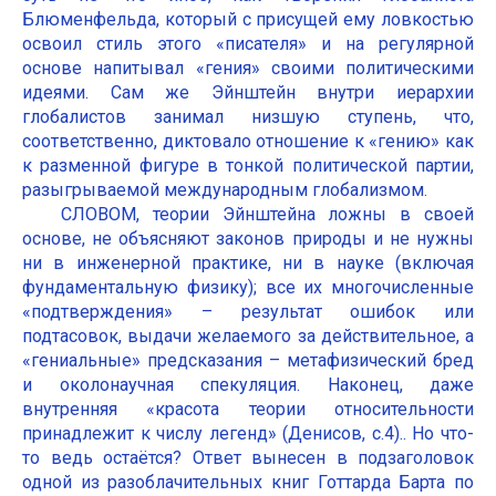
Блюменфельда, который с присущей ему ловкостью
освоил стиль этого «писателя» и на регулярной
основе напитывал «гения» своими политическими
идеями. Сам же Эйнштейн внутри иерархии
глобалистов занимал низшую ступень, что,
соответственно, диктовало отношение к «гению» как
к разменной фигуре в тонкой политической партии,
разыгрываемой международным глобализмом.
СЛОВОМ, теории Эйнштейна ложны в своей
основе, не объясняют законов природы и не нужны
ни в инженерной практике, ни в науке (включая
фундаментальную физику); все их многочисленные
«подтверждения» – результат ошибок или
подтасовок, выдачи желаемого за действительное, а
«гениальные» предсказания – метафизический бред
и околонаучная спекуляция. Наконец, даже
внутренняя «красота теории относительности
принадлежит к числу легенд» (Денисов, с.4).. Но что-
то ведь остаётся? Ответ вынесен в подзаголовок
одной из разоблачительных книг Готтарда Барта по