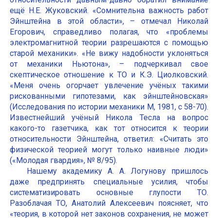
ещё Н.Е. Жуковский. «Сомнительна важность работ
Эйнштейна в этой области», – отмечал Николай
Егорович, справедливо полагая, что «проблемы
электромагнитной теории разрешаются с помощью
старой механики». «Не вижу надобности уклоняться
от механики Ньютона», – подчеркивал свое
скептическое отношение к ТО и К.Э. Циолковский.
«Меня очень огорчает увлечение учёных такими
рискованными гипотезами, как эйнштейновская»
(Исследования по истории механики М, 1981, с 58-70).
Известнейший учёный Никола Тесла на вопрос
какого-то газетчика, как тот относится к теории
относительности Эйнштейна, ответил: «Считать это
физической теорией могут только наивные люди»
(«Молодая гвардия», № 8/95).
Нашему академику А. А. Логунову пришлось
даже предпринять специальные усилия, чтобы
систематизировать основные глупости ТО.
Разоблачая ТО, Анатолий Алексеевич поясняет, что
«теория, в которой нет законов сохранения, не может