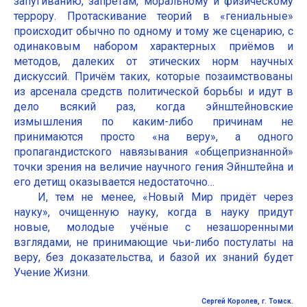
запугиванию, запретам, моральному и физическому
террору. Протаскивание теорий в «гениальные»
происходит обычно по одному и тому же сценарию, с
одинаковым набором характерных приёмов и
методов, далеких от этических норм научных
дискуссий. Причём таких, которые позаимствованы
из арсенала средств политической борьбы и идут в
дело всякий раз, когда эйнштейновские
измышления по каким-либо причинам не
принимаются просто «на веру», а одного
пропагандистского навязывания «общепризнанной»
точки зрения на величие научного гения Эйнштейна и
его детищ оказывается недостаточно…
И, тем не менее, «Новый Мир придёт через
науку», очищенную науку, когда в науку придут
новые, молодые учёные с незашоренными
взглядами, не принимающие чьи-либо постулаты на
веру, без доказательства, и базой их знаний будет
Учение Жизни.
Сергей Королев, г. Томск.