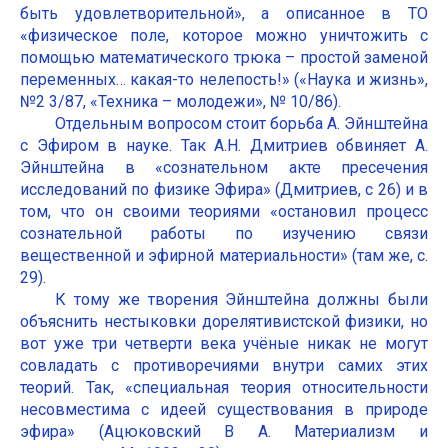
быть удовлетворительной», а описанное в ТО
«физическое поле, которое можно уничтожить с
помощью математического трюка – простой заменой
переменных… какая-то нелепость!» («Наука и жизнь»,
№2 3/87, «Техника – молодежи», № 10/86).
Отдельным вопросом стоит борьба А. Эйнштейна
с Эфиром в науке. Так А.Н. Дмитриев обвиняет А.
Эйнштейна в «сознательном акте пресечения
исследований по физике Эфира» (Дмитриев, с 26) и в
том, что он своими теориями «остановил процесс
сознательной работы по изучению связи
вещественной и эфирной материальности» (там же, с.
29).
К тому же творения Эйнштейна должны были
объяснить нестыковки дорелятивистской физики, но
вот уже три четверти века учёные никак не могут
совладать с противоречиями внутри самих этих
теорий. Так, «специальная теория относительности
несовместима с идеей существования в природе
эфира» (Ацюковский В А. Материализм и