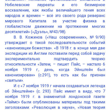
Нобелевские лауреаты и его безмерное
восхваление, как якобы величайшего гения всех
народов и времен – всё это своего рода реверанс
мирового Капитала за участие физика в
глобалистком движении на протяжении многих
десятилетий» («Дуэль», №43/98).
В. В. Кожинов («Наш современник», №9/90)
утверждает о такой последовательности событий
«канонизации божества». «В 1918 г. в конце мая две
экспедиции из Англии поставили перед собой задачу
экспериментально подтвердить теорию
относительности «Затем, – пишет Пайс, – настало 6
ноября 1919 г., день, когда Эйнштейн был
канонизирован» (с.291), то есть как бы признан
«святым».
И с «7 ноября 1919 г начала создаваться легенда
об Эйнштейне» (с. 293). Пайс имеет в виду, что 7
ноября 1919 г. в знаменитой лондонской газете
«Таймс» были опубликованы материалы под такими
заголовками: «Революция в науке», «Новая теория