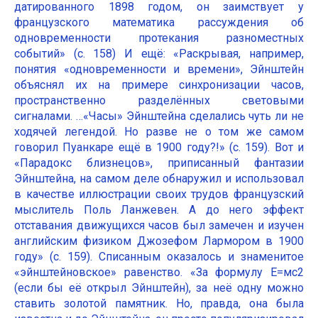
датированного 1898 годом, он заимствует у
французского математика рассуждения об
одновременности протекания разноместных
событий» (с. 158) И ещё: «Раскрывая, например,
понятия «одновременности и времени», Эйнштейн
объяснял их на примере синхронизации часов,
пространственно разделённых световыми
сигналами. …«Часы» Эйнштейна сделались чуть ли не
ходячей легендой. Но разве не о том же самом
говорил Пуанкаре ещё в 1900 году?!» (с. 159). Вот и
«Парадокс близнецов», приписанный фантазии
Эйнштейна, на самом деле обнаружил и использовал
в качестве иллюстрации своих трудов французский
мыслитель Поль Ланжевен. А до него эффект
отставания движущихся часов был замечен и изучен
английским физиком Джозефом Лармором в 1900
году» (с. 159). Списанным оказалось и знаменитое
«эйнштейновское» равенство. «За формулу Е=мс2
(если бы её открыл Эйнштейн), за неё одну можно
ставить золотой памятник. Но, правда, она была