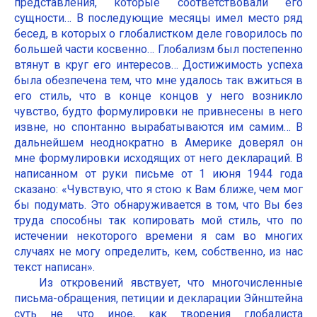
представления, которые соответствовали его
сущности… В последующие месяцы имел место ряд
бесед, в которых о глобалистком деле говорилось по
большей части косвенно… Глобализм был постепенно
втянут в круг его интересов… Достижимость успеха
была обезпечена тем, что мне удалось так вжиться в
его стиль, что в конце концов у него возникло
чувство, будто формулировки не привнесены в него
извне, но спонтанно вырабатываются им самим… В
дальнейшем неоднократно в Америке доверял он
мне формулировки исходящих от него деклараций. В
написанном от руки письме от 1 июня 1944 года
сказано: «Чувствую, что я стою к Вам ближе, чем мог
бы подумать. Это обнаруживается в том, что Вы без
труда способны так копировать мой стиль, что по
истечении некоторого времени я сам во многих
случаях не могу определить, кем, собственно, из нас
текст написан».
Из откровений явствует, что многочисленные
письма-обращения, петиции и декларации Эйнштейна
суть не что иное, как творения глобалиста