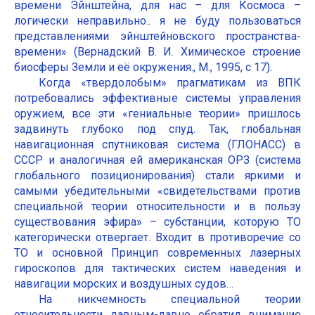
времени Эйнштейна, для нас – для Космоса –
логически неправильно.. я не буду пользоваться
представлениями эйнштейновского пространства-
времени» (Вернадский В. И. Химическое строение
биосферы Земли и её окружения., М., 1995, с 17).
Когда «твердолобым» прагматикам из ВПК
потребовались эффективные системы управления
оружием, все эти «гениальные теории» пришлось
задвинуть глубоко под спуд. Так, глобальная
навигационная спутниковая система (ГЛОНАСС) в
СССР и аналогичная ей американская ОРЗ (система
глобального позиционирования) стали яркими и
самыми убедительными «свидетельствами против
специальной теории относительности и в пользу
существования эфира» – субстанции, которую ТО
категорически отвергает. Входит в противоречие со
ТО и основной Принцип современных лазерных
гироскопов для тактических систем наведения и
навигации морских и воздушных судов…
На никчемность специальной теории
относительности давным-давно обратил внимание