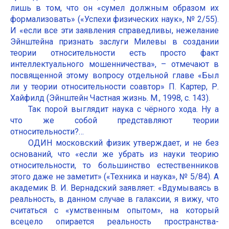
лишь в том, что он «сумел должным образом их
формализовать» («Успехи физических наук», № 2/55).
И «если все эти заявления справедливы, нежелание
Эйнштейна признать заслуги Милевы в создании
теории относительности есть просто факт
интеллектуального мошенничества», – отмечают в
посвященной этому вопросу отдельной главе «Был
ли у теории относительности соавтор» П. Картер, Р.
Хайфилд (Эйнштейн Частная жизнь. М., 1998, с. 143).
Так порой выглядит наука с чёрного хода. Ну а
что же собой представляют теории
относительности?…
ОДИН московский физик утверждает, и не без
оснований, что «если же убрать из науки теорию
относительности, то большинство естественников
этого даже не заметит» («Техника и наука», № 5/84). А
академик В. И. Вернадский заявляет: «Вдумываясь в
реальность, в данном случае в галаксии, я вижу, что
считаться с «умственным опытом», на который
всецело опирается реальность пространства-