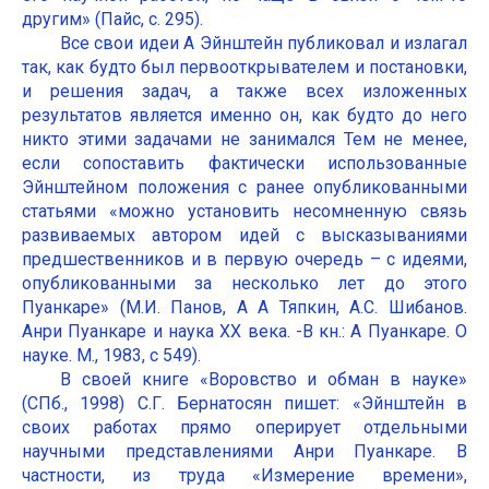
другим» (Пайс, с. 295).
Все свои идеи А Эйнштейн публиковал и излагал
так, как будто был первооткрывателем и постановки,
и решения задач, а также всех изложенных
результатов является именно он, как будто до него
никто этими задачами не занимался Тем не менее,
если сопоставить фактически использованные
Эйнштейном положения с ранее опубликованными
статьями «можно установить несомненную связь
развиваемых автором идей с высказываниями
предшественников и в первую очередь – с идеями,
опубликованными за несколько лет до этого
Пуанкаре» (М.И. Панов, А А Тяпкин, А.С. Шибанов.
Анри Пуанкаре и наука XX века. -В кн.: А Пуанкаре. О
науке. М., 1983, с 549).
В своей книге «Воровство и обман в науке»
(СПб., 1998) С.Г. Бернатосян пишет: «Эйнштейн в
своих работах прямо оперирует отдельными
научными представлениями Анри Пуанкаре. В
частности, из труда «Измерение времени»,