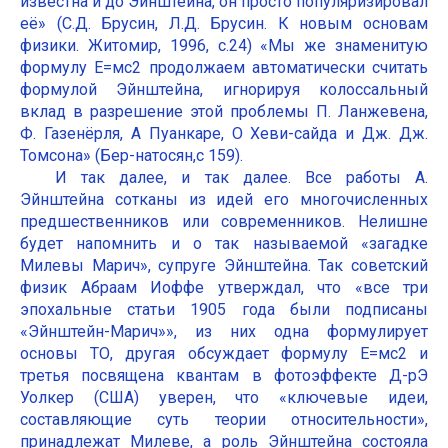
известна и до Эйнштейна, он просто популяризировал
её» (С.Д. Брусин, Л.Д. Брусин. К новым основам
физики. Житомир, 1996, с.24) «Мы же знаменитую
формулу Е=мс2 продолжаем автоматически считать
формулой Эйнштейна, игнорируя колоссальный
вклад в разрешение этой проблемы П. Ланжевена,
Ф. Газенёрля, А Пуанкаре, О Хеви-сайда и Дж. Дж.
Томсона» (Бер-натосян,с 159).
И так далее, и так далее. Все работы А.
Эйнштейна сотканы из идей его многочисленных
предшественников или современников. Нелишне
будет напомнить и о так называемой «загадке
Милевы Марич», супруге Эйнштейна. Так советский
физик Абраам Иоффе утверждал, что «все три
эпохальные статьи 1905 года были подписаны
«Эйнштейн-Марич»», из них одна формулирует
основы ТО, другая обсуждает формулу Е=мс2 и
третья посвящена квантам в фотоэффекте Д-рЭ
Уолкер (США) уверен, что «ключевые идеи,
составляющие суть теории относительности»,
принадлежат Милеве, а роль Эйнштейна состояла